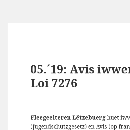
05.´19: Avis iwwe
Loi 7276
Fleegeelteren Lëtzebuerg
huet iw
(Jugendschutzgesetz) en Avis (op fran