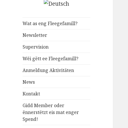
Wat as eng Fleegefamill?
Newsletter
Supervision
Wéi gëtt ee Fleegefamill?
Anmeldung Aktivitäten
News
Kontakt
Gidd Member oder
ënnerstëtzt eis mat enger
Spend!