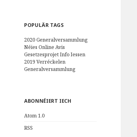
POPULÄR TAGS
2020
Generalversammlung
Néies
Online
Avis
Gesetzesprojet
Info
Iessen
2019
Verréckelen
Generalversammlung
ABONNÉIERT IECH
Atom 1.0
RSS