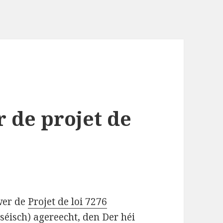
r de projet de
wer de
Projet de loi 7276
séisch) agereecht, den Der héi