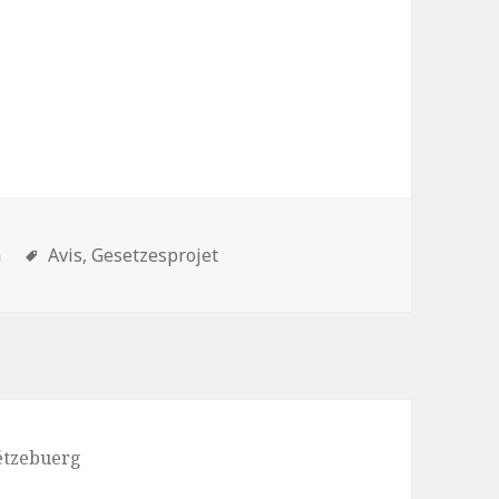
n
Avis,
Gesetzesprojet
Lëtzebuerg