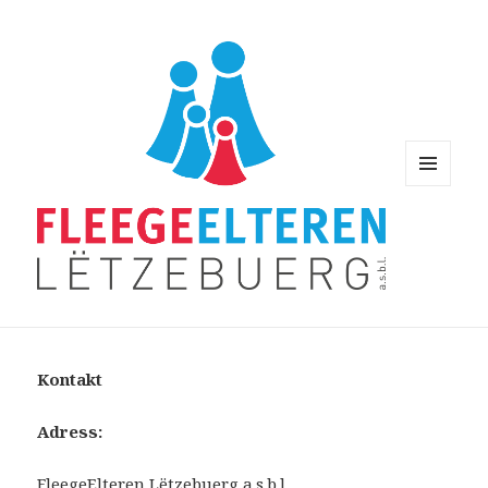
MENU
AND
WIDGETS
Kontakt
Adress:
FleegeElteren Lëtzebuerg a.s.b.l.