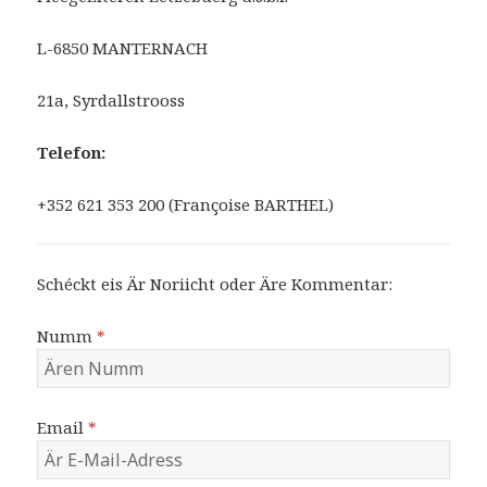
L-6850 MANTERNACH
21a, Syrdallstrooss
Telefon:
+352 621 353 200 (Françoise BARTHEL)
Schéckt eis Är Noriicht oder Äre Kommentar:
Numm
*
Email
*